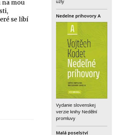
uzly
du na mou
ti,
Nedelne prihovory A
ré se líbí
Vydanie slovenskej
verzie knihy Nedělní
promluvy
Malá poselství