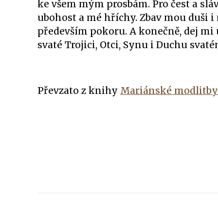
ke všem mým prosbám. Pro čest a sláv
ubohost a mé hříchy. Zbav mou duši i 
především pokoru. A konečně, dej mi ú
svaté Trojici, Otci, Synu i Duchu sva
Převzato z knihy
Mariánské modlitby