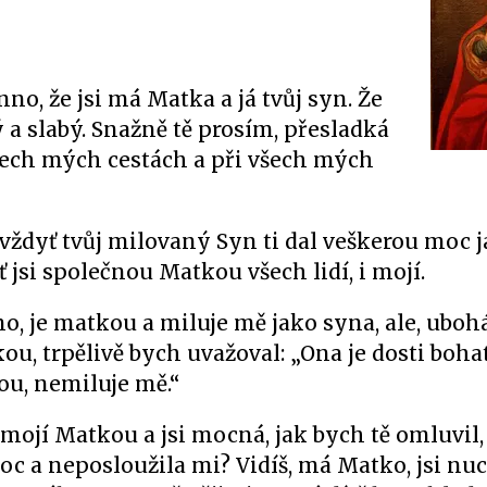
o, že jsi má Matka a já tvůj syn. Že
ý a slabý. Snažně tě prosím, přesladká
šech mých cestách a při všech mých
vždyť tvůj milovaný Syn ti dal veškerou moc j
ť jsi společnou Matkou všech lidí, i mojí.
o, je matkou a miluje mě jako syna, ale, uboh
, trpělivě bych uvažoval: „Ona je dosti bohat
u, nemiluje mě.“
 mojí Matkou a jsi mocná, jak bych tě omluvil
c a neposloužila mi? Vidíš, má Matko, jsi nuc