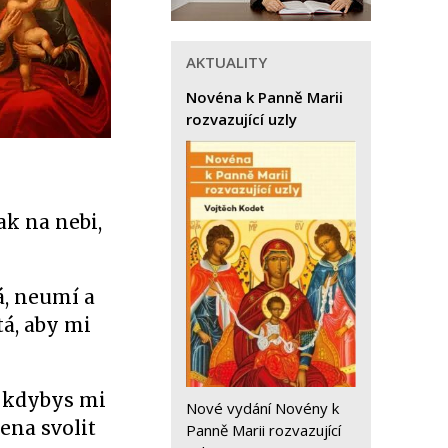
AKTUALITY
Novéna k Panně Marii
rozvazující uzly
ak na nebi,
á, neumí a
á, aby mi
, kdybys mi
Nové vydání Novény k
ena svolit
Panně Marii rozvazující