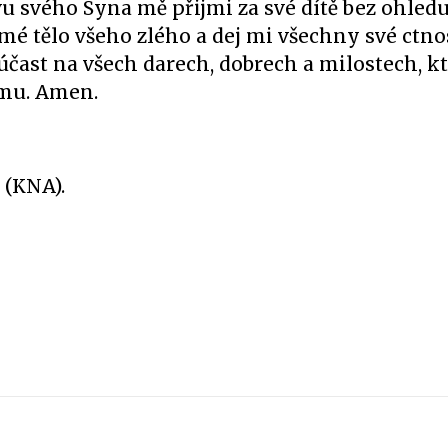
u svého Syna mě přijmi za své dítě bez ohle
mé tělo všeho zlého a dej mi všechny své ctnos
čast na všech darech, dobrech a milostech, kte
tému. Amen.
(KNA).