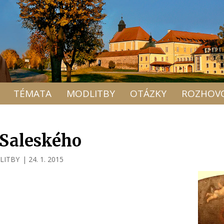
TÉMATA
MODLITBY
OTÁZKY
ROZHOV
 Saleského
LITBY
|
24. 1. 2015