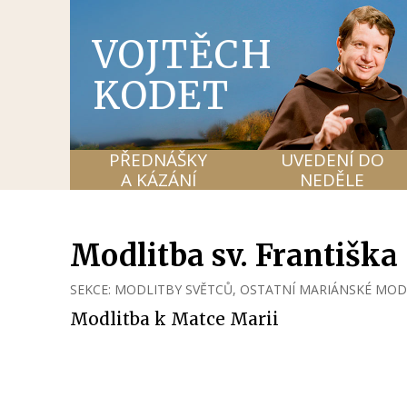
VOJTĚCH
KODET
PŘEDNÁŠKY
UVEDENÍ DO
A KÁZÁNÍ
NEDĚLE
Modlitba sv. Františka
SEKCE:
MODLITBY SVĚTCŮ
,
OSTATNÍ MARIÁNSKÉ MOD
Modlitba k Matce Marii