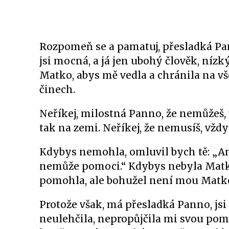
Rozpomeň se a pamatuj, přesladká Pann
jsi mocná, a já jen ubohý člověk, nízk
Matko, abys mě vedla a chránila na v
činech.
Neříkej, milostná Panno, že nemůžeš, 
tak na zemi. Neříkej, že nemusíš, vždy
Kdybys nemohla, omluvil bych tě: „An
nemůže pomoci.“ Kdybys nebyla Matkou
pomohla, ale bohužel není mou Matko
Protože však, má přesladká Panno, jsi
neulehčila, nepropůjčila mi svou pomo