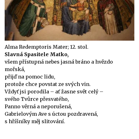
Alma Redemptoris Mater; 12. stol.
Slavná Spasitele Matko,
všem přístupná nebes jasná bráno a hvězdo
mořská,
přijď na pomoc lidu,
protože chce povstat ze svých vin.
Vždyť jsi porodila – ať žasne svět celý –
svého Tvůrce přesvatého,
Panno věrná a neporušená,
Gabrielovým Ave s úctou pozdravená,
s hříšníky měj slitování.