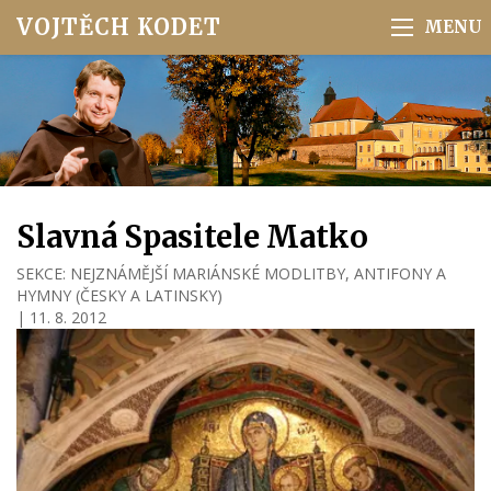
VOJTĚCH KODET
Slavná Spasitele Matko
SEKCE:
NEJZNÁMĚJŠÍ MARIÁNSKÉ MODLITBY, ANTIFONY A
HYMNY (ČESKY A LATINSKY)
|
11. 8. 2012